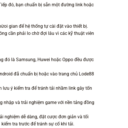
Tiếp đó, bạn chuẩn bị sẵn một đường link hoặc
.
oi gian để hệ thống tự cài đặt vào thiết bị.
ng cần phải lo chờ đợi lâu vì các kỹ thuật viên
rong đó là Samsung, Huwei hoặc Oppo đều được
o Android đã chuẩn bị hoặc vào trang chủ Lode88
 lưu ý kiểm tra để tránh tải nhầm link gây tốn
ăng nhập và trải nghiệm game với nền tảng đồng
rải nghiệm dễ dàng, đặt cược đơn giản và tối
iểm tra trước để tránh sự cố khi tải.