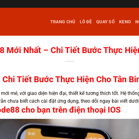
TRANG CHỦ
LÔ ĐỀ
QUAY SỐ
KENO
N
8 Mới Nhất – Chi Tiết Bước Thực Hiệ
 Chi Tiết Bước Thực Hiện Cho Tân Bi
ới mẻ, với giao diện hiện đại, thiết kế tương thích tốt. Hệ thố
n vẫn chưa biết cách cài đặt ứng dụng, theo dõi ngay bài viết d
ode88 cho bạn trên điện thoại IOS