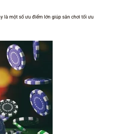
ây là một số ưu điểm lớn giúp sân chơi tối ưu