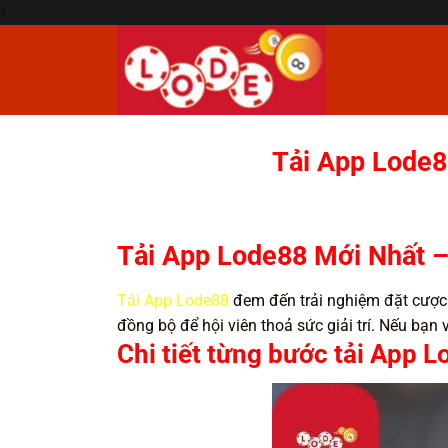
Bỏ
\
qua
nội
dung
Tải App Lode8
Tải App Lode88 Mới Nhất –
Tải App Lode88
đem đến trải nghiệm đặt cược m
đồng bộ để hội viên thoả sức giải trí. Nếu bạ
Chi tiết từng bước tải App L