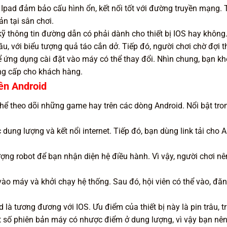
Ipad đảm bảo cấu hình ổn, kết nối tốt với đường truyền mạng. 
ản tại sân chơi.
 kỹ thông tin đường dẫn có phải dành cho thiết bị IOS hay không
 với biểu tượng quả táo cắn dở. Tiếp đó, người chơi chờ đợi thừ
ể ứng dụng cài đặt vào máy có thể thay đổi. Nhìn chung, bạn khô
ng cấp cho khách hàng.
rên Android
thể theo dõi những game hay trên các dòng Android. Nổi bật t
c dung lượng và kết nổi internet. Tiếp đó, bạn dùng link tải ch
ượng robot để bạn nhận diện hệ điều hành. Vì vậy, người chơi nên
 vào máy và khởi chạy hệ thống. Sau đó, hội viên có thể vào, đ
 là tương đương với IOS. Ưu điểm của thiết bị này là pin trâu, t
 số phiên bản máy có nhược điểm ở dung lượng, vì vậy bạn nên k