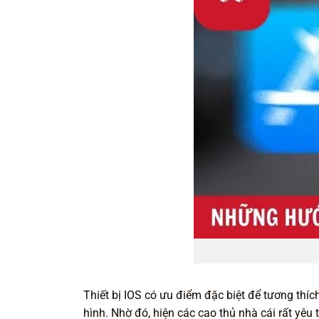
Thiết bị IOS có ưu điểm đặc biệt để tương thíc
hình. Nhờ đó, hiện các cao thủ nhà cái rất yêu 