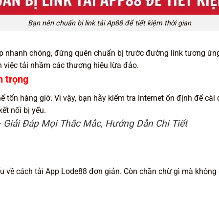
Bạn nên chuẩn bị link tải Ap88 để tiết kiệm thời gian
App nhanh chóng, đừng quên chuẩn bị trước đường link tương ứng 
 việc tải nhầm các thương hiệu lừa đảo.
n trọng
hể tốn hàng giờ. Vì vậy, bạn hãy kiểm tra internet ổn định để cà
ết nối bị yếu.
 Giải Đáp Mọi Thắc Mắc, Hướng Dẫn Chi Tiết
 hiểu về cách tải App Lode88 đơn giản. Còn chần chừ gì mà khôn