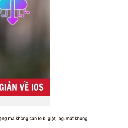
ặng mà không cần lo bị giật, lag, mất khung