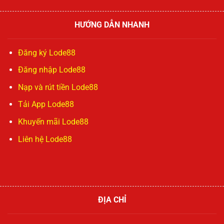
HƯỚNG DẪN NHANH
Đăng ký Lode88
Đăng nhập Lode88
Nạp và rút tiền Lode88
Tải App Lode88
Khuyến mãi Lode88
Liên hệ Lode88
ĐỊA CHỈ