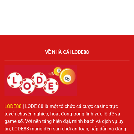
VỀ NHÀ CÁI LODE88
LODE88
| LODE 88 là một tổ chức cá cược casino trực
tuyến chuyên nghiệp, hoạt động trong lĩnh vực lô đề và
game số. Với nền tảng hiện đại, minh bạch và dịch vụ uy
tín, LODE88 mang đến sân chơi an toàn, hấp dẫn và đáng