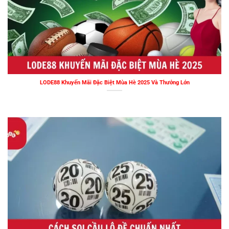
LODE88 Khuyến Mãi Đặc Biệt Mùa Hè 2025 Và Thưởng Lớn