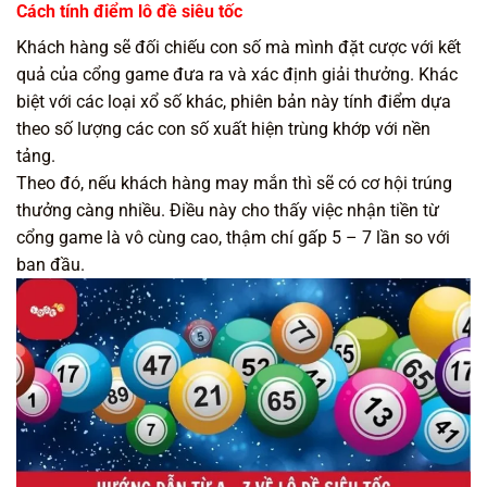
Cách tính điểm lô đề siêu tốc
Khách hàng sẽ đối chiếu con số mà mình đặt cược với kết
quả của cổng game đưa ra và xác định giải thưởng. Khác
biệt với các loại xổ số khác, phiên bản này tính điểm dựa
theo số lượng các con số xuất hiện trùng khớp với nền
tảng.
Theo đó, nếu khách hàng may mắn thì sẽ có cơ hội trúng
thưởng càng nhiều. Điều này cho thấy việc nhận tiền từ
cổng game là vô cùng cao, thậm chí gấp 5 – 7 lần so với
ban đầu.