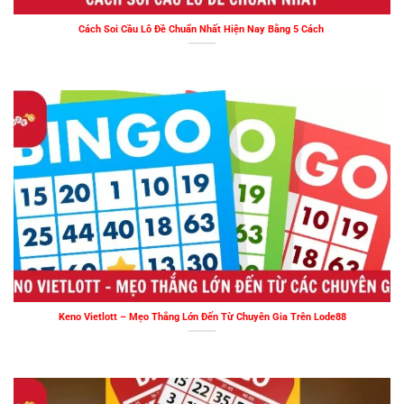
Cách Soi Cầu Lô Đề Chuẩn Nhất Hiện Nay Bằng 5 Cách
Keno Vietlott – Mẹo Thắng Lớn Đến Từ Chuyên Gia Trên Lode88