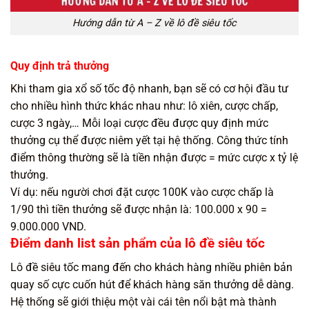
Hướng dẫn từ A – Z về lô đề siêu tốc
Quy định trả thưởng
Khi tham gia xổ số tốc độ nhanh, bạn sẽ có cơ hội đầu tư
cho nhiều hình thức khác nhau như: lô xiên, cược chấp,
cược 3 ngày,… Mỗi loại cược đều được quy định mức
thưởng cụ thể được niêm yết tại hệ thống. Công thức tính
điểm thông thường sẽ là tiền nhận được = mức cược x tỷ lệ
thưởng.
Ví dụ: nếu người chơi đặt cược 100K vào cược chấp là
1/90 thì tiền thưởng sẽ được nhận là: 100.000 x 90 =
9.000.000 VND.
Điểm danh list sản phẩm của lô đề siêu tốc
Lô đề siêu tốc mang đến cho khách hàng nhiều phiên bản
quay số cực cuốn hút để khách hàng săn thưởng dễ dàng.
Hệ thống sẽ giới thiệu một vài cái tên nổi bật mà thành