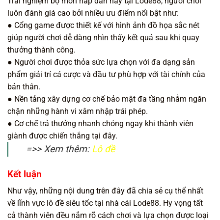
Trải nghiệm bộ môn hấp dẫn này tại Lode88, người chơi
luôn đánh giá cao bởi nhiều ưu điểm nổi bật như:
● Cổng game được thiết kế với hình ảnh đồ họa sắc nét
giúp người chơi dễ dàng nhìn thấy kết quả sau khi quay
thưởng thành công.
● Người chơi được thỏa sức lựa chọn với đa dạng sản
phẩm giải trí cá cược và đầu tư phù hợp với tài chính của
bản thân.
● Nền tảng xây dựng cơ chế bảo mật đa tầng nhằm ngăn
chặn những hành vi xâm nhập trái phép.
● Cơ chế trả thưởng nhanh chóng ngay khi thành viên
giành được chiến thắng tại đây.
=>> Xem thêm:
Lô đề
Kết luận
Như vậy, những nội dung trên đây đã chia sẻ cụ thể nhất
về lĩnh vực lô đề siêu tốc tại nhà cái Lode88. Hy vọng tất
cả thành viên đều nắm rõ cách chơi và lựa chọn được loại