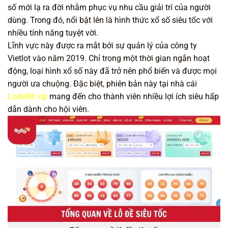
số mới lạ ra đời nhằm phục vụ nhu cầu giải trí của người
dùng. Trong đó, nổi bật lên là hình thức xổ số siêu tốc với
nhiều tính năng tuyệt vời.
Lĩnh vực này được ra mắt bởi sự quản lý của công ty
Vietlot vào năm 2019. Chỉ trong một thời gian ngắn hoạt
động, loại hình xổ số này đã trở nên phổ biến và được mọi
người ưa chuộng. Đặc biệt, phiên bản này tại nhà cái
Lode88 vip
mang đến cho thành viên nhiều lợi ích siêu hấp
dẫn dành cho hội viên.